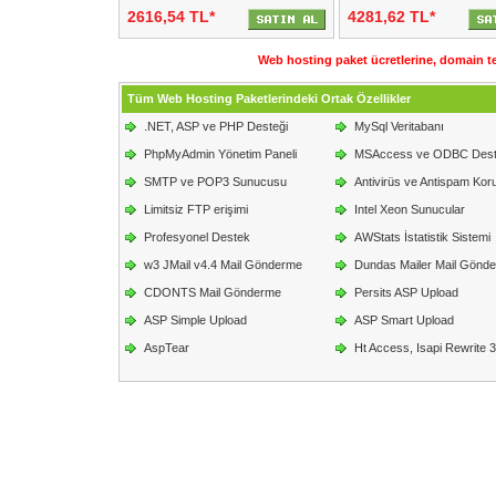
2616,54 TL*
4281,62 TL*
Web hosting paket ücretlerine, domain tesc
Tüm Web Hosting Paketlerindeki Ortak Özellikler
.NET, ASP ve PHP Desteği
MySql Veritabanı
PhpMyAdmin Yönetim Paneli
MSAccess ve ODBC Dest
SMTP ve POP3 Sunucusu
Antivirüs ve Antispam Ko
Limitsiz FTP erişimi
Intel Xeon Sunucular
Profesyonel Destek
AWStats İstatistik Sistemi
w3 JMail v4.4 Mail Gönderme
Dundas Mailer Mail Gönd
CDONTS Mail Gönderme
Persits ASP Upload
ASP Simple Upload
ASP Smart Upload
AspTear
Ht Access, Isapi Rewrite 3