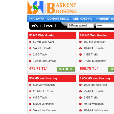
ANA SAYFA
DOMAIN TESCİL
WEB HOSTING
İNTERNET YA
50 MB Web Hosting
100 MB Web Hosting
50 MB Web Alanı
100 MB Web Alanı
5 Adet E-Posta
10 Adet E-Posta
2 GB Trafik
4 GB Trafik
1 Adet SubDomain
2 Adet SubDomain
475,73 TL*
808,75 TL*
500 MB Web Hosting
1.000 MB Web Hosting
500 MB Web Alanı
1000 MB Web Alanı
20 Adet E-Posta
25 Adet E-Posta
6 GB Trafik
8 GB Trafik
MsSql Veritabanı
MsSql Veritabanı
5 Adet SubDomain
10 Adet SubDomain