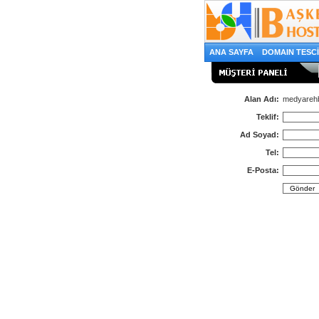
ANA SAYFA
DOMAIN TESC
Alan Adı:
medyarehb
Teklif:
Ad Soyad:
Tel:
E-Posta: