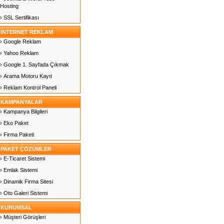
Hosting
› SSL Sertifikası
İNTERNET REKLAM
› Google Reklam
› Yahoo Reklam
› Google 1. Sayfada Çıkmak
› Arama Motoru Kayıt
› Reklam Kontrol Paneli
KAMPANYALAR
› Kampanya Bilgileri
› Eko Paket
› Firma Paketi
PAKET ÇÖZÜMLER
› E-Ticaret Sistemi
› Emlak Sistemi
› Dinamik Firma Sitesi
› Oto Galeri Sistemi
KURUMSAL
› Müşteri Görüşleri