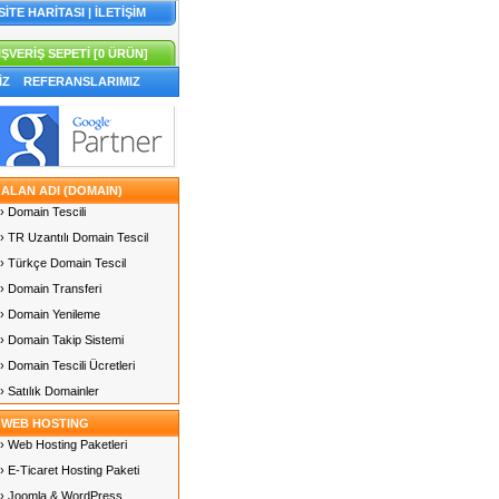
SİTE HARİTASI
|
İLETİŞİM
IŞVERİŞ SEPETİ [0 ÜRÜN]
İZ
REFERANSLARIMIZ
ALAN ADI (DOMAIN)
› Domain Tescili
› TR Uzantılı Domain Tescil
› Türkçe Domain Tescil
› Domain Transferi
› Domain Yenileme
› Domain Takip Sistemi
› Domain Tescili Ücretleri
› Satılık Domainler
WEB HOSTING
› Web Hosting Paketleri
› E-Ticaret Hosting Paketi
› Joomla & WordPress