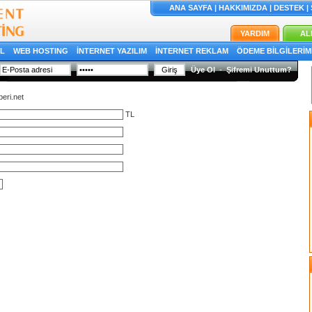
ANA SAYFA
|
HAKKIMIZDA
|
DESTEK
|
YARDIM
AL
İL
WEB HOSTING
İNTERNET YAZILIM
İNTERNET REKLAM
ÖDEME BİLGİLERİM
Üye Ol
-
Şifremi Unuttum?
eri.net
TL