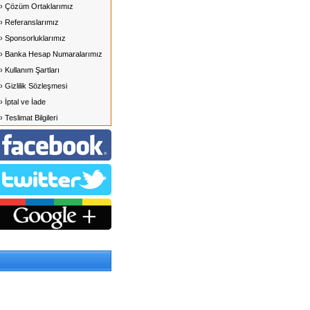
› Çözüm Ortaklarımız
› Referanslarımız
› Sponsorluklarımız
› Banka Hesap Numaralarımız
› Kullanım Şartları
› Gizlilik Sözleşmesi
› İptal ve İade
› Teslimat Bilgileri