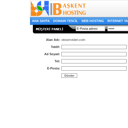
ANA SAYFA
DOMAIN TESCİL
WEB HOSTING
İNTERNET YA
Alan Adı:
otoservisleri.com
Teklif:
Ad Soyad:
Tel:
E-Posta: